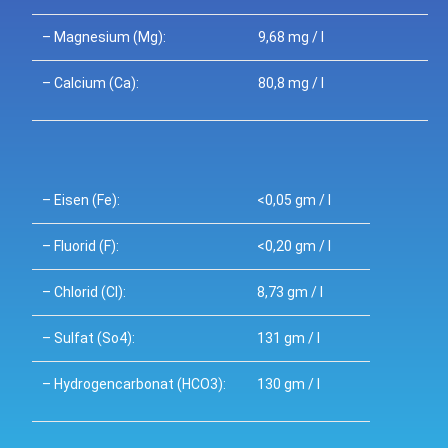
– Magnesium (Mg):
9,68 mg / l
– Calcium (Ca):
80,8 mg / l
– Eisen (Fe):
<0,05 gm / l
– Fluorid (F):
<0,20 gm / l
– Chlorid (Cl):
8,73 gm / l
– Sulfat (So4):
131 gm / l
– Hydrogencarbonat (HCO3):
130 gm / l