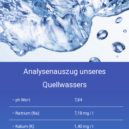
Analysenauszug unseres
Quellwassers
– ph Wert:
7,84
– Natrium (Na):
7,18 mg / l
– Kalium (K):
1,40 mg / l