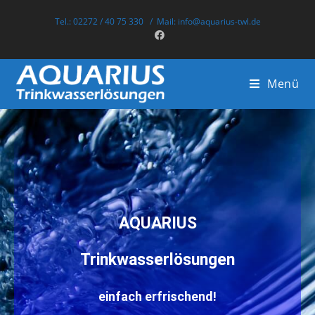
Tel.: 02272 / 40 75 330
/
Mail: info@aquarius-twl.de
Menü
AQUARIUS​
Trinkwasserlösungen
einfach erfrischend!